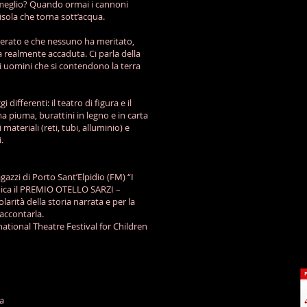
 meglio? Quando ormai i cannoni
’isola che torna sott’acqua.
Ferdinandea
Ferdin
iderato e che nessuno ha meritato,
I paguri
Re Ferdina
 realmente accaduta. Ci parla della
di Borbon
i uomini che si contendono la terra
differenti: il teatro di figura e il
a piuma, burattini in legno e in carta
 materiali (reti, tubi, alluminio) e
.
Ferdinandea
Ferdin
Calamaro
Inglesi e
Francesi s
gazzi di Porto Sant’Elpidio (FM) “I
contendo
l'isola
udica il PREMIO OTELLO SARZI –
rità della storia narrata e per la
accontarla.
national Theatre Festival for Children
a