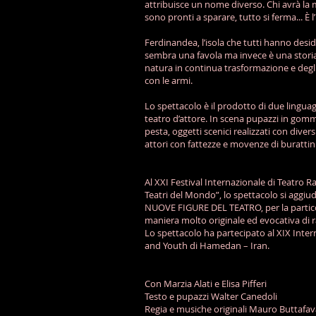
attribuisce un nome diverso. Chi avrà la
sono pronti a sparare, tutto si ferma... È l
Ferdinandea, l’isola che tutti hanno des
sembra una favola ma invece è una storia
natura in continua trasformazione e degl
con le armi.
Lo spettacolo è il prodotto di due linguaggi 
teatro d’attore. In scena pupazzi in gomm
pesta, oggetti scenici realizzati con diversi
attori con fattezze e movenze di burattini
Al XXI Festival Internazionale di Teatro Ra
Teatri del Mondo”, lo spettacolo si aggi
NUOVE FIGURE DEL TEATRO, per la particola
maniera molto originale ed evocativa di r
Lo spettacolo ha partecipato al XIX Inter
and Youth di Hamedan – Iran.
Con Marzia Alati e Elisa Pifferi
Testo e pupazzi Walter Canedoli
Regia e musiche originali Mauro Buttafav