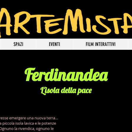
SPAZI
EVENTI
FILM INTERATTIVI
Ferdinandea
L'isola della pace
Ferdinandea
Ferdin
Le navi
Nelle prof
bombardiere
marine
vesse emergere una nuova terra…
iccola isola lavica e le potenze
Ognuno la rivendica, ognuno le