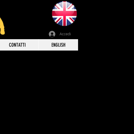
Accedi
CONTATTI
ENGLISH
andea
Ferdinandea
ondità
Hoffmann