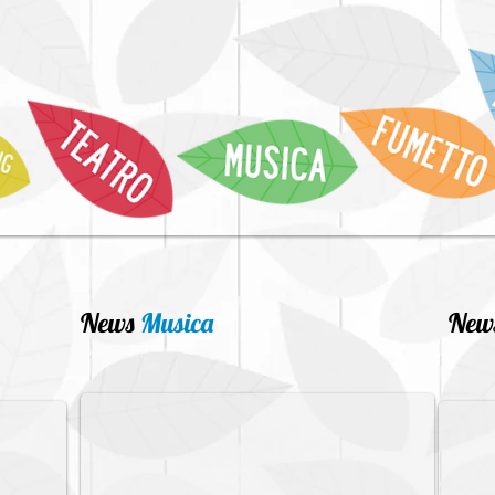
News
Musica
New
Cerchi un luogo dove registrare la tua mus
 workshop
Cerc
Ad ArteMista trovi uno studio di registrazione, spazi prova 