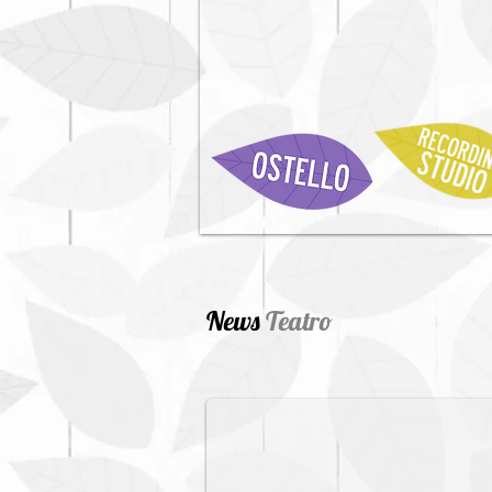
News
Teatro
Cerchi un luogo per prove o
Il Centro Artemista è il posto per te!