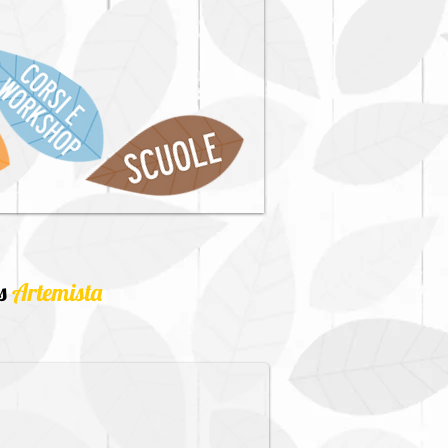
s
Artemista
ica?
hi uno spazio per prove di teatro?
e di preproduzione anche per grandi ensemble