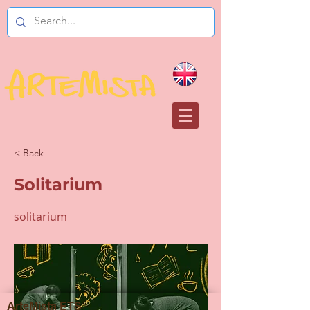
< Back
Solitarium
solitarium
ArteMista ETS