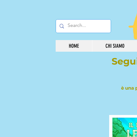
HOME
CHI SIAMO
Segui
è una 