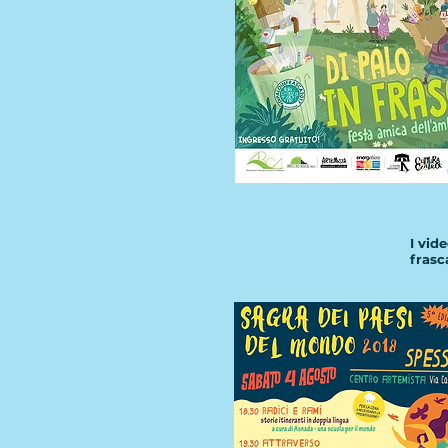
I vid
frasc