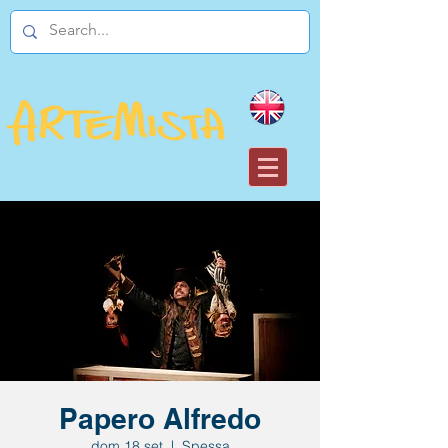
Papero Alfredo
dom 18 set
  |  
Spessa