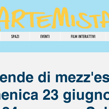
SPAZI
EVENTI
FILM INTERATTIVI
ende di mezz'est
enica 23 giugno