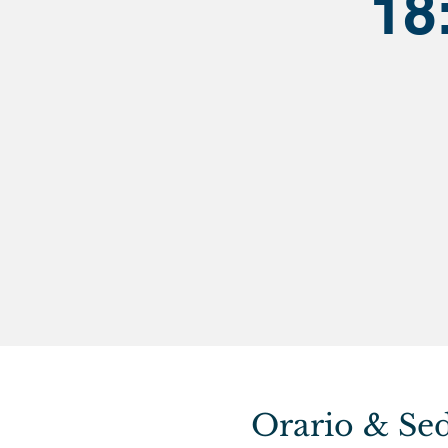
18
Orario & Se