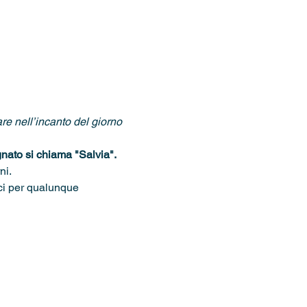
re nell’incanto del giorno 
gnato si chiama "Salvia".
ni.
rci per qualunque 