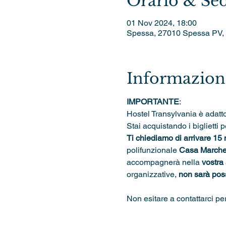
Orario & Se
01 Nov 2024, 18:00
Spessa, 27010 Spessa PV, I
Informazioni
IMPORTANTE
: 
Hostel Transylvania è adatto
Stai acquistando i biglietti p
Ti chiediamo di arrivare 15 
polifunzionale 
Casa Marches
accompagnerà nella 
vostra
organizzative, 
non sarà possi
Non esitare a contattarci pe