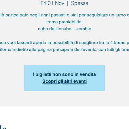
Fri 01 Nov
  |  
Spessa
ià partecipato negli anni passati e stai per acquistare un turno 
trama prestabilita:
cubo dell'incubo – zombie
ce vuoi lascarti aperta la possibilità di scegliere tra le 4 trame p
ritorna indietro alla pagina principale dell'evento, con tutti gli orar
I biglietti non sono in vendita
Scopri gli altri eventi