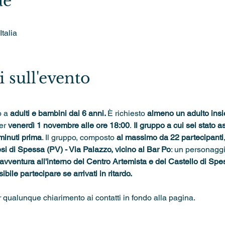
de
talia
 sull'evento
 a 
adulti e bambini dai 6 anni. 
È richiesto 
almeno un adulto ins
er 
venerdì 1 novembre alle ore 18:00
.
 Il gruppo a cui sei stato
minuti prima
. Il gruppo, composto 
al massimo da 22 partecipanti
i di Spessa (PV) - Via Palazzo, vicino al Bar Po
: un personaggi
 avventura all'interno del Centro Artemista e del Castello di Spe
bile partecipare se arrivati in ritardo.
r qualunque chiarimento ai contatti in fondo alla pagina.