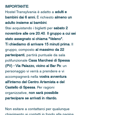
IMPORTANTE
: 
Hostel Transylvania è adatto a 
adulti e 
bambini dai 6 anni. 
È richiesto 
almeno un 
adulto insieme ai bambini
.
Stai acquistando i biglietti per 
sabato 2 
novembre alle ore 20.40
.
 Il gruppo a cui sei 
stato assegnato si chiama "Veleno".
Ti chiediamo di arrivare 15 minuti prima
. Il 
gruppo, composto 
al massimo da 22 
partecipanti
, partirà puntuale da sala 
polifunzionale 
Casa Marchesi di Spessa 
(PV) - Via Palazzo, vicino al Bar Po
: un 
personaggio vi verrà a prendere e vi 
accompagnerà nella 
vostra avventura 
all'interno del Centro Artemista e del 
Castello di Spessa
. Per ragioni 
organizzative, 
non sarà possibile 
partecipare se arrivati in ritardo.
Non esitare a contattarci per qualunque 
chiarimento ai contatti in fondo alla pagina.