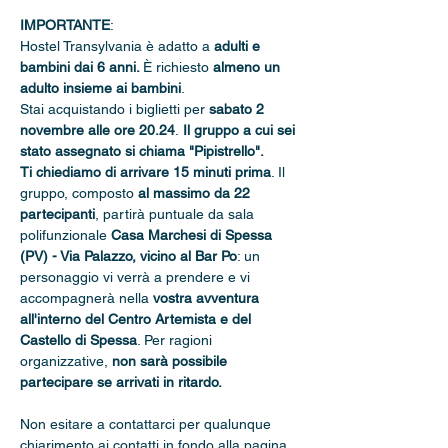
IMPORTANTE
: 
Hostel Transylvania è adatto a 
adulti e 
bambini dai 6 anni. 
È richiesto 
almeno un 
adulto insieme ai bambini
.
Stai acquistando i biglietti per 
sabato 2 
novembre alle ore 20.24
.
 Il gruppo a cui sei 
stato assegnato si chiama "Pipistrello".
Ti chiediamo di arrivare 15 minuti prima
. Il 
gruppo, composto 
al massimo da 22 
partecipanti
, partirà puntuale da sala 
polifunzionale 
Casa Marchesi di Spessa 
(PV) - Via Palazzo, vicino al Bar Po
: un 
personaggio vi verrà a prendere e vi 
accompagnerà nella 
vostra avventura 
all'interno del Centro Artemista e del 
Castello di Spessa
. Per ragioni 
organizzative, 
non sarà possibile 
partecipare se arrivati in ritardo.
Non esitare a contattarci per qualunque 
chiarimento ai contatti in fondo alla pagina.