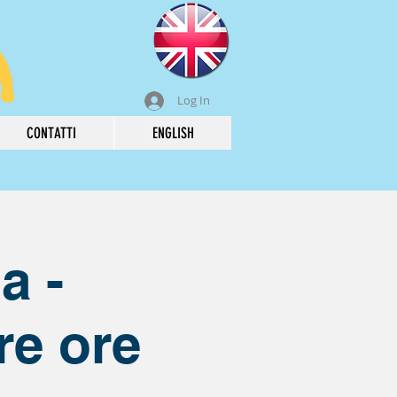
Log In
CONTATTI
ENGLISH
a -
re ore