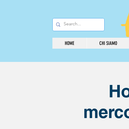
HOME
CHI SIAMO
Ho
merco