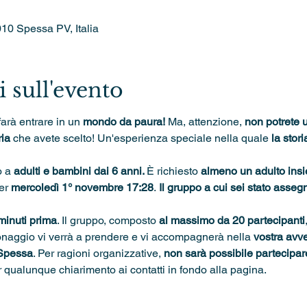
010 Spessa PV, Italia
 sull'evento
farà entrare in un 
mondo da paura! 
Ma, attenzione, 
non potrete u
ia 
che avete scelto! Un'esperienza speciale nella quale 
la stori
 a 
adulti e bambini dai 6 anni. 
È richiesto 
almeno un adulto ins
er 
mercoledì 1° novembre 17:28
.
 Il gruppo a cui sei stato asseg
minuti prima
. Il gruppo, composto 
al massimo da 20 partecipanti
onaggio vi verrà a prendere e vi accompagnerà nella 
vostra avve
 Spessa
. Per ragioni organizzative, 
non sarà possibile partecipare 
r qualunque chiarimento ai contatti in fondo alla pagina.