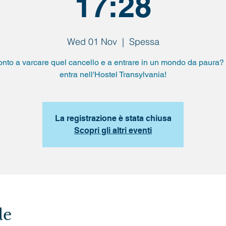
17:28
Wed 01 Nov
  |  
Spessa
onto a varcare quel cancello e a entrare in un mondo da paura? 
entra nell'Hostel Transylvania!
La registrazione è stata chiusa
Scopri gli altri eventi
de