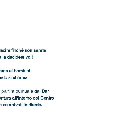
scire finché non sarete 
a la decidete voi!
ieme ai bambini
.
nato si chiama 
, partirà puntuale dal 
Bar 
ntura all'interno del Centro 
se arrivati in ritardo.