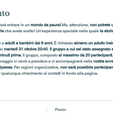
nto
farà entrare in un 
mondo da paura! 
Ma, attenzione, 
non potrete u
ia 
che avete scelto! Un'esperienza speciale nella quale 
la stori
 a 
adulti e bambini dai 6 anni. 
È richiesto 
almeno un adulto ins
er 
martedì 31 ottobre 20:40
.
 Il gruppo a cui sei stato assegnato
minuti prima
. Il gruppo, composto 
al massimo da 20 partecipanti
onaggio vi verrà a prendere e vi accompagnerà nella 
vostra avve
 Spessa
. Per ragioni organizzative, 
non sarà possibile partecipare 
r qualunque chiarimento ai contatti in fondo alla pagina.
Prezzo