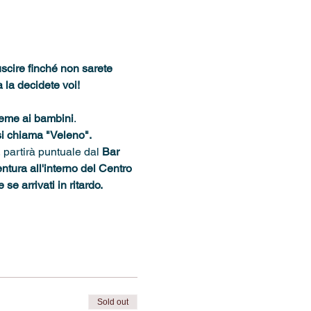
scire finché non sarete 
a la decidete voi!
ieme ai bambini
.
 si chiama "Veleno".
, partirà puntuale dal 
Bar 
ntura all'interno del Centro 
se arrivati in ritardo.
Sold out