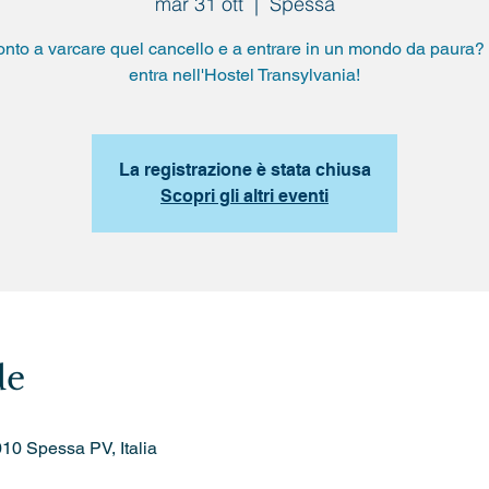
mar 31 ott
  |  
Spessa
onto a varcare quel cancello e a entrare in un mondo da paura? 
entra nell'Hostel Transylvania!
La registrazione è stata chiusa
Scopri gli altri eventi
de
010 Spessa PV, Italia