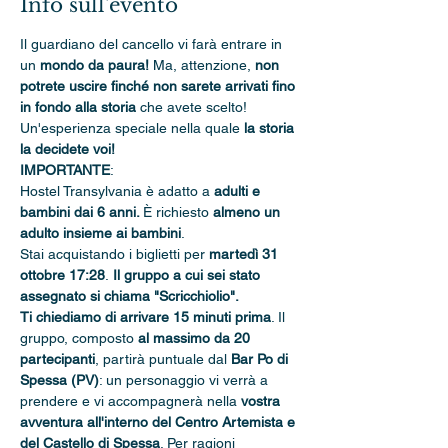
Info sull'evento
Il guardiano del cancello vi farà entrare in 
un 
mondo da paura! 
Ma, attenzione, 
non 
potrete uscire finché non sarete arrivati fino 
in fondo alla storia 
che avete scelto! 
Un'esperienza speciale nella quale 
la storia 
la decidete voi!
IMPORTANTE
: 
Hostel Transylvania è adatto a 
adulti e 
bambini dai 6 anni. 
È richiesto 
almeno un 
adulto insieme ai bambini
.
Stai acquistando i biglietti per 
martedì 31 
ottobre 17:28
.
 Il gruppo a cui sei stato 
assegnato si chiama "Scricchiolio".
Ti chiediamo di arrivare 15 minuti prima
. Il 
gruppo, composto 
al massimo da 20 
partecipanti
, partirà puntuale dal 
Bar Po di 
Spessa (PV)
: un personaggio vi verrà a 
prendere e vi accompagnerà nella 
vostra 
avventura all'interno del Centro Artemista e 
del Castello di Spessa
. Per ragioni 