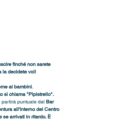
scire finché non sarete 
a la decidete voi!
eme ai bambini
.
o si chiama "Pipistrello".
, partirà puntuale dal 
Bar 
ntura all'interno del Centro 
se arrivati in ritardo.
È 