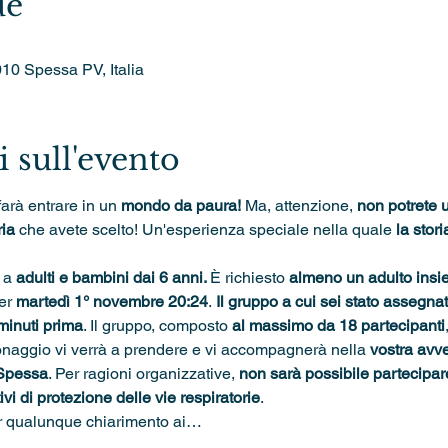
de
010 Spessa PV, Italia
 sull'evento
farà entrare in un 
mondo da paura! 
Ma, attenzione, 
non potrete u
ia 
che avete scelto! Un'esperienza speciale nella quale 
la stori
 a 
adulti e bambini dai 6 anni. 
È richiesto 
almeno un adulto insi
er 
martedì 1° novembre 20:24
.
 Il gruppo a cui sei stato assegnat
minuti prima
. Il gruppo, composto 
al massimo da 18 partecipanti
onaggio vi verrà a prendere e vi accompagnerà nella 
vostra avve
 Spessa
. Per ragioni organizzative, 
non sarà possibile partecipare 
ivi di protezione delle vie respiratorie
. 
er qualunque chiarimento ai…