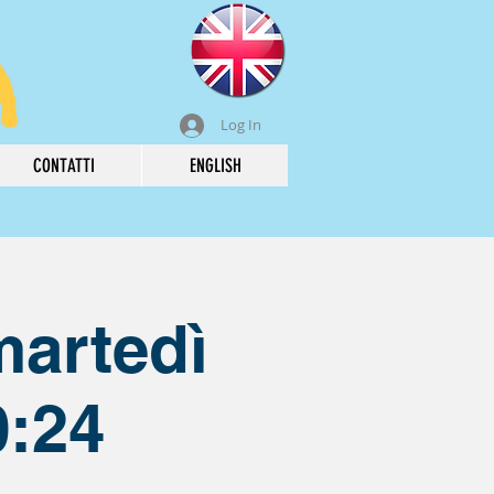
Log In
CONTATTI
ENGLISH
martedì
0:24