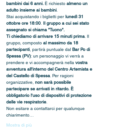
bambini dai 6 anni. 
È richiesto 
almeno un 
adulto insieme ai bambini
.
Stai acquistando i biglietti per 
lunedì 31 
ottobre ore 18:00
.
 Il gruppo a cui sei stato 
assegnato si chiama "Tuono".
Ti chiediamo di arrivare 15 minuti prima
. Il 
gruppo, composto 
al massimo da 18 
partecipanti
, partirà puntuale dal 
Bar Po di 
Spessa (PV)
: un personaggio vi verrà a 
prendere e vi accompagnerà nella 
vostra 
avventura all'interno del Centro Artemista e 
del Castello di Spessa
. Per ragioni 
organizzative, 
non sarà possibile 
partecipare se arrivati in ritardo.
È 
obbligatorio l'uso di dispositivi di protezione 
delle vie respiratorie
. 
Non esitare a contattarci per qualunque 
chiarimento…
Mostra di più