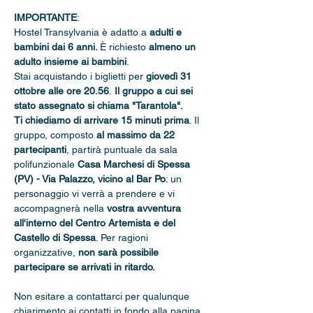
IMPORTANTE
: 
Hostel Transylvania è adatto a 
adulti e 
bambini dai 6 anni. 
È richiesto 
almeno un 
adulto insieme ai bambini
.
Stai acquistando i biglietti per 
giovedì 31 
ottobre alle ore 20.56
.
 Il gruppo a cui sei 
stato assegnato si chiama "Tarantola".
Ti chiediamo di arrivare 15 minuti prima
. Il 
gruppo, composto 
al massimo da 22 
partecipanti
, partirà puntuale da sala 
polifunzionale 
Casa Marchesi di Spessa 
(PV) - Via Palazzo, vicino al Bar Po
: un 
personaggio vi verrà a prendere e vi 
accompagnerà nella 
vostra avventura 
all'interno del Centro Artemista e del 
Castello di Spessa
. Per ragioni 
organizzative, 
non sarà possibile 
partecipare se arrivati in ritardo.
Non esitare a contattarci per qualunque 
chiarimento ai contatti in fondo alla pagina.