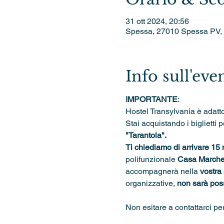
31 ott 2024, 20:56
Spessa, 27010 Spessa PV, I
Info sull'eve
IMPORTANTE
: 
Hostel Transylvania è adatto
Stai acquistando i biglietti p
"Tarantola".
Ti chiediamo di arrivare 15 
polifunzionale 
Casa Marches
accompagnerà nella 
vostra
organizzative, 
non sarà possi
Non esitare a contattarci pe