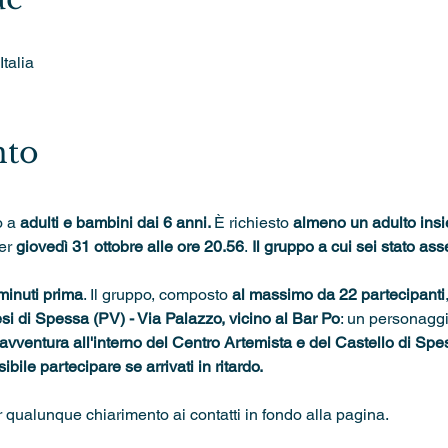
talia
nto
 a 
adulti e bambini dai 6 anni. 
È richiesto 
almeno un adulto ins
er 
giovedì 31 ottobre alle ore 20.56
.
 Il gruppo a cui sei stato as
minuti prima
. Il gruppo, composto 
al massimo da 22 partecipanti
i di Spessa (PV) - Via Palazzo, vicino al Bar Po
: un personaggi
 avventura all'interno del Centro Artemista e del Castello di Spe
bile partecipare se arrivati in ritardo.
r qualunque chiarimento ai contatti in fondo alla pagina.