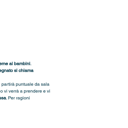
ieme ai bambini
.
segnato si chiama 
, partirà puntuale da sala 
o vi verrà a prendere e vi 
ssa
. Per ragioni 