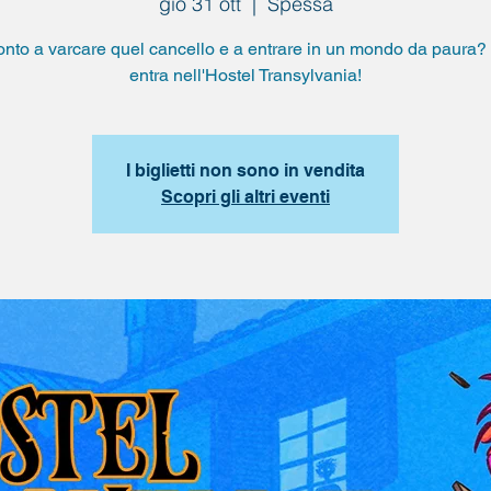
gio 31 ott
  |  
Spessa
onto a varcare quel cancello e a entrare in un mondo da paura? 
entra nell'Hostel Transylvania!
I biglietti non sono in vendita
Scopri gli altri eventi