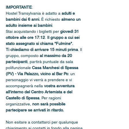
IMPORTANTE
: 
Hostel Transylvania è adatto a 
adulti e 
bambini dai 6 anni. 
È richiesto 
almeno un 
adulto insieme ai bambini
.
Stai acquistando i biglietti per 
giovedì 31 
ottobre alle ore 17:12
.
 Il gruppo a cui sei 
stato assegnato si chiama "Fulmine".
Ti chiediamo di arrivare 15 minuti prima
. Il 
gruppo, composto 
al massimo da 20 
partecipanti
, partirà puntuale da sala 
polifunzionale 
Casa Marchesi di Spessa 
(PV) - Via Palazzo, vicino al Bar Po
: un 
personaggio vi verrà a prendere e vi 
accompagnerà nella 
vostra avventura 
all'interno del Centro Artemista e del 
Castello di Spessa
. Per ragioni 
organizzative, 
non sarà possibile 
partecipare se arrivati in ritardo.
Non esitare a contattarci per qualunque 
chiarimento ai contatti in fondo alla pagina.