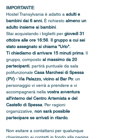
IMPORTANTE
: 
Hostel Transylvania è adatto a 
adulti e 
bambini dai 6 anni. 
È richiesto 
almeno un 
adulto insieme ai bambini
.
Stai acquistando i biglietti per 
giovedì 31 
ottobre alle ore 16:56
.
 Il gruppo a cui sei 
stato assegnato si chiama "Urlo".
Ti chiediamo di arrivare 15 minuti prima
. Il 
gruppo, composto 
al massimo da 20 
partecipanti
, partirà puntuale da sala 
polifunzionale 
Casa Marchesi di Spessa 
(PV) - Via Palazzo, vicino al Bar Po
: un 
personaggio vi verrà a prendere e vi 
accompagnerà nella 
vostra avventura 
all'interno del Centro Artemista e del 
Castello di Spessa
. Per ragioni 
organizzative, 
non sarà possibile 
partecipare se arrivati in ritardo.
Non esitare a contattarci per qualunque 
chiarimento ai contatti in fondo alla pagina.