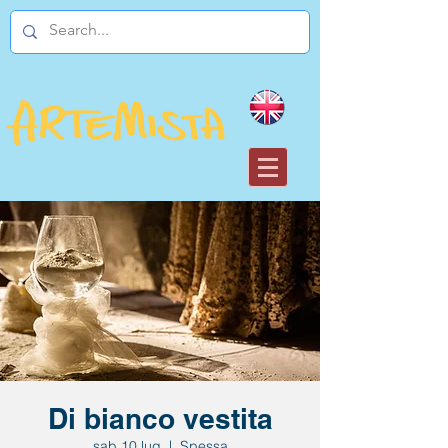
Di bianco vestita
sab 10 lug
  |  
Spessa